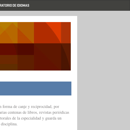
RATORIO DE IDIOMAS
n forma de canje y reciprocidad, por
rias centenas de libros, revistas periódicas
ctorales de la especialidad y guarda un
disciplina.