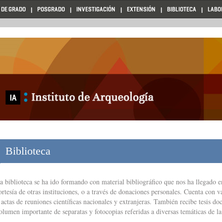
 DE GRADO
POSGRADO
INVESTIGACIÓN
EXTENSIÓN
BIBLIOTECA
LABO
Biblioteca
a biblioteca se ha ido formando con material bibliográfico que nos ha llegado e
ortesía de otras instituciones, o a través de donaciones personales. Cuenta con va
 actas de reuniones científicas nacionales y extranjeras. También recibe tesis do
olumen importante de separatas y fotocopias referidas a diversas temáticas de la 