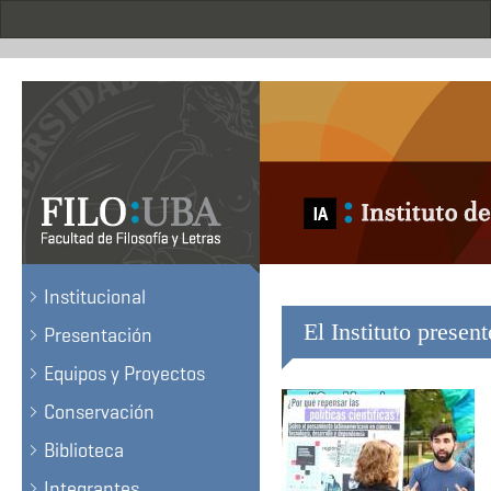
Skip
to
main
content
.
Institucional
El Instituto presen
Presentación
Equipos y Proyectos
Conservación
Biblioteca
Integrantes