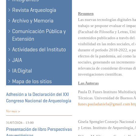
Revista Arqueología
Resumen
Archivo y Memoria
Las nuevas tecnologías digitales h
trabajo se propone evaluar el impa
Comunicación Pública y
(Facultad de Filosofía y Letras, Un
Extensión
contenidos publicados a través del 
visibilidad en las redes sociales, 
Actividades del Instituto
durante el período 2018-2022, a par
efectos de la pandemia, así como la
JAIA
sociales, generando un incremento e
relevancia de considerar diversas 
IA:Digital
investigaciones científicas.
Mapa de los sitios
Las Autoras
Paula D. Funes Instituto Multidisc
Adhesión a la Declaración del XXI
Técnicas. Universidad de Buenos Ai
Congreso Nacional de Arqueología
funes.pauladaniela@gmail.com
ht
Ver mas >
Gisela Spengler Consejo Nacional d
31/07/2026 - 13:00
y Letras. Instituto de Arqueología,
Presentación de libro Perspectivas
Arqueológicas