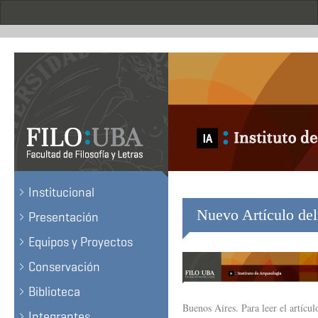
Skip
to
main
content
.
Institucional
Nuevo Artículo del
Presentación
Equipos y Proyectos
Conservación
Biblioteca
Buenos Aires. Para leer el artícu
Integrantes