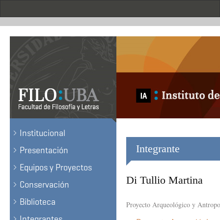
Skip
to
main
content
.
Institucional
Integrante
Presentación
Equipos y Proyectos
Di Tullio Martina
Conservación
Biblioteca
Proyecto Arqueológico y Antropo
Integrantes