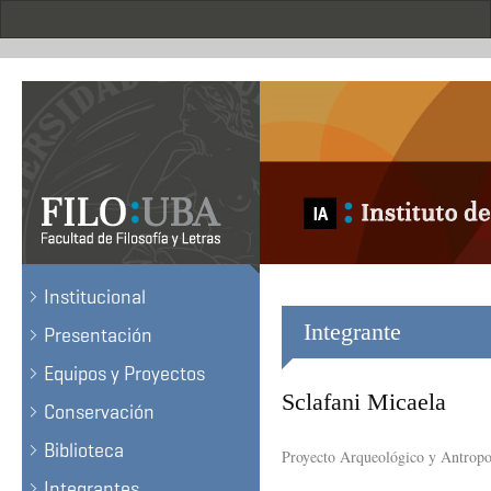
Skip
to
main
content
.
Institucional
Integrante
Presentación
Equipos y Proyectos
Sclafani Micaela
Conservación
Biblioteca
Proyecto Arqueológico y Antropo
Integrantes