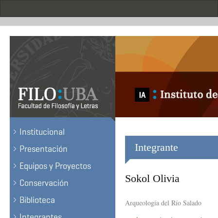
Skip
to
main
content
.
Institucional
Integrante
Presentación
Equipos y Proyectos
Sokol Olivia
Conservación
Biblioteca
Arqueología del Río Salado
Integrantes