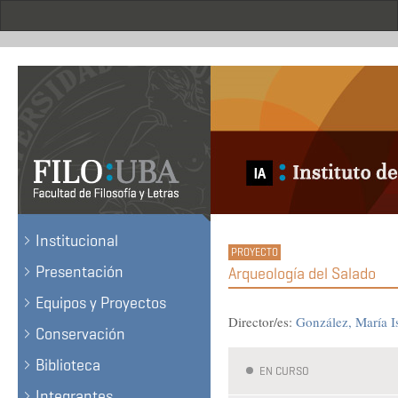
Skip
to
main
content
.
Institucional
Presentación
Arqueología del Salado
Equipos y Proyectos
Director/es:
González, María I
Conservación
Biblioteca
EN CURSO
Integrantes