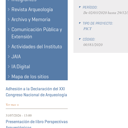
PERÍODO:
Revista Arqueología
De
02/03/2020
hasta
29/12
Archivo y Memoria
TIPO DE PROYECTO:
PICT
Comunicación Pública y
Extensión
CÓDIGO:
00381/2020
Actividades del Instituto
JAIA
IA:Digital
Mapa de los sitios
Adhesión a la Declaración del XXI
Congreso Nacional de Arqueología
Ver mas >
31/07/2026 - 13:00
Presentación de libro Perspectivas
Arqueológicas